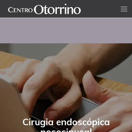
Cirugia endoscópica
nososinusal